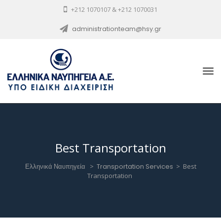
+212 1070107 & +212 1070031
administrationteam@hsy.gr
Best Transportation
Ελληνικά Ναυπηγεία
>
Transportation Services
>
Best
Transportation