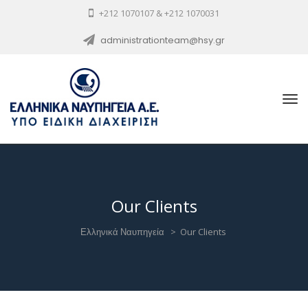
+212 1070107 & +212 1070031
administrationteam@hsy.gr
Our Clients
Ελληνικά Ναυπηγεία
>
Our Clients