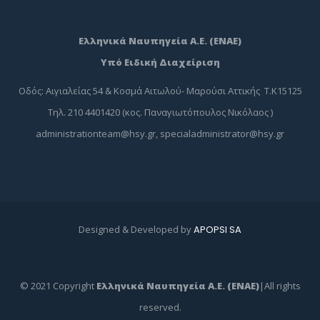
Ελληνικά Ναυπηγεία Α.Ε. (ΕΝΑΕ)
Υπό Ειδική Διαχείριση
Οδός: Αιγιαλείας 54 & Κοσμά Αιτωλού- Μαρούσι Αττικής Τ.Κ15125
Τηλ. 210 4401420 (κος. Παναγιωτόπουλος Νικόλαος )
administrationteam@hsy.gr
,
specialadministrator@hsy.gr
Designed & Developed by
APOPSI SA
© 2021 Copyright
Ελληνικά Ναυπηγεία Α.Ε. (ΕΝΑΕ)
|All rights
reserved.