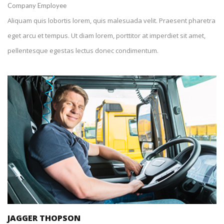
Company Employee
Aliquam quis lobortis lorem, quis malesuada velit. Praesent pharetra
eget arcu et tempus. Ut diam lorem, porttitor at imperdiet sit amet,
pellentesque egestas lectus donec condimentum.
+1 212-226-3127
jaggerthopson@spyropress.com
JAGGER THOPSON