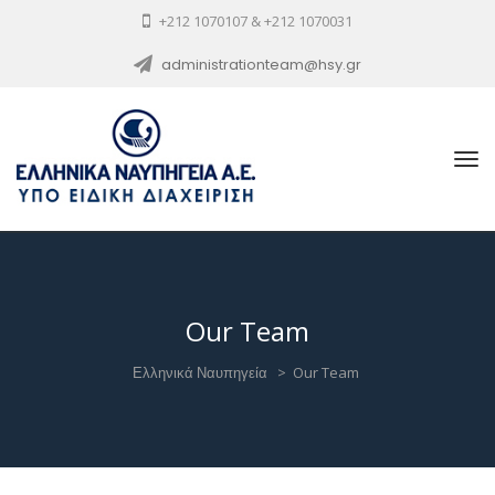
+212 1070107 & +212 1070031
administrationteam@hsy.gr
Our Team
Ελληνικά Ναυπηγεία
>
Our Team