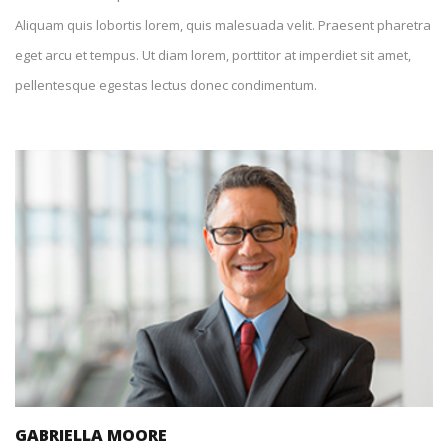
Aliquam quis lobortis lorem, quis malesuada velit. Praesent pharetra
eget arcu et tempus. Ut diam lorem, porttitor at imperdiet sit amet,
pellentesque egestas lectus donec condimentum.
+1 212-226-3127
gabriellamoore@spyropress.com
GABRIELLA MOORE