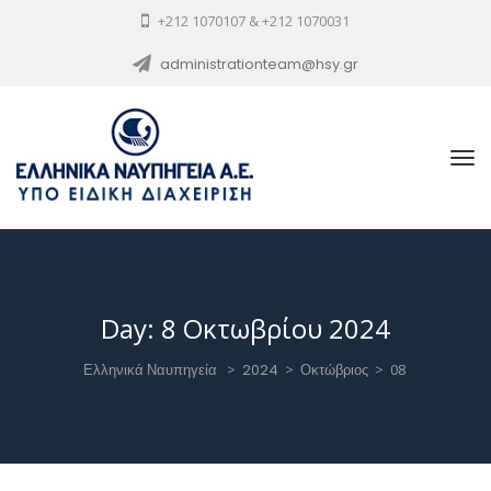
+212 1070107 & +212 1070031
administrationteam@hsy.gr
Day:
8 Οκτωβρίου 2024
Ελληνικά Ναυπηγεία
>
2024
>
Οκτώβριος
>
08