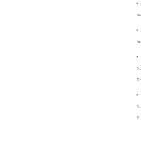
Δι
Δι
Να
Πρ
Να
Πι