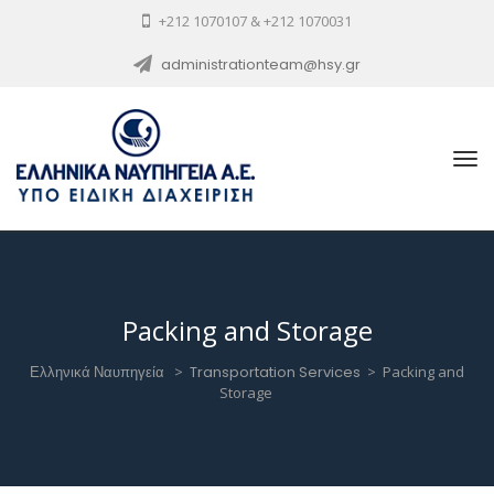
+212 1070107 & +212 1070031
administrationteam@hsy.gr
Packing and Storage
Ελληνικά Ναυπηγεία
>
Transportation Services
>
Packing and
Storage