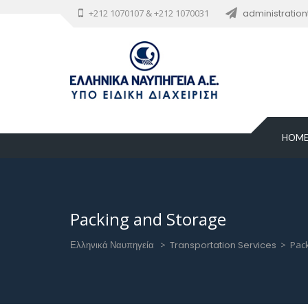
+212 1070107 & +212 1070031
administratio
HOM
Packing and Storage
Ελληνικά Ναυπηγεία
>
Transportation Services
>
Pac