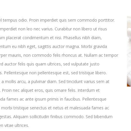
el tempus odio. Proin imperdiet quis sem commodo porttitor.
imperdiet non leo nec varius. Curabitur non libero ut risus
um placerat condimentum et nisi. Phasellus nibh diam,
ntum eu nibh eget, sagittis auctor magna. Morbi gravida
rper mauris, non commodo felis rhoncus at. Nullam ac tempor
ed auctor felis quis quam ultrices, sed vulputate justo
 Pellentesque non pellentesque est, sed tristique libero.
a mollis arcu, a pulvinar diam. Sed tincidunt varius sem at
. Proin nec aliquet eros, quis ornare felis. Interdum et
da fames ac ante ipsum primis in faucibus. Pellentesque
 morbi tristique senectus et netus et malesuada fames ac
gestas. Aliquam sollicitudin finibus commodo. Sed bibendum
n vitae ultrices.