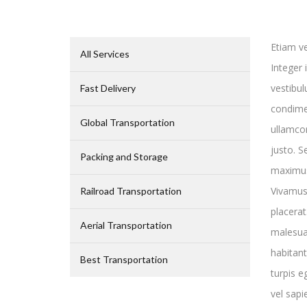
Etiam v
All Services
Integer 
vestibul
Fast Delivery
condime
Global Transportation
ullamco
justo. S
Packing and Storage
maximus.
Vivamus 
Railroad Transportation
placerat
Aerial Transportation
malesua
habitant
Best Transportation
turpis e
vel sapie