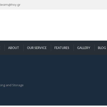
nteam@hsy.gr
E
ABOUT
OUR SERVICE
FEATURES
GALLERY
BLOG
king and Storage