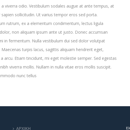
a viverra odio. Vestibulum sodales augue at ante tempus, at
r sapien sollicitudin. Ut varius tempor eros sed porta.
lum rutrum, ex a elementum condimentum, lectus ligula
dolor, non aliquam ipsum ante ut justo. Donec accumsan
i in fermentum. Nulla vestibulum dui sed dolor volutpat
. Maecenas turpis lacus, sagittis aliquam hendrerit eget,
e a arcu. Etiam tincidunt, mi eget molestie semper. Sed egestas
 nibh viverra mollis. Nullam in nulla vitae eros mollis suscipit.
ommodo nunc tellus
Ε
ΑΡΧΙΚΗ