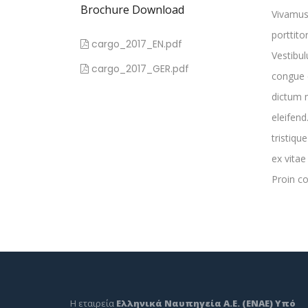
Brochure Download
Vivamus 
porttito
cargo_2017_EN.pdf
Vestibu
cargo_2017_GER.pdf
congue 
dictum m
eleifend
tristiqu
ex vitae
Proin c
Η εταιρεία
Ελληνικά Ναυπηγεία Α.Ε. (ΕΝΑΕ) Υπό