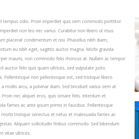
el tempus odio. Proin imperdiet quis sem commodo porttitor.
imperdiet non leo nec varius. Curabitur non libero ut risus
um placerat condimentum et nisi. Phasellus nibh diam,
ntum eu nibh eget, sagittis auctor magna. Morbi gravida
rper mauris, non commodo felis rhoncus at. Nullam ac tempor
ed auctor felis quis quam ultrices, sed vulputate justo
 Pellentesque non pellentesque est, sed tristique libero.
a mollis arcu, a pulvinar diam. Sed tincidunt varius sem at
. Proin nec aliquet eros, quis ornare felis. Interdum et
da fames ac ante ipsum primis in faucibus. Pellentesque
 morbi tristique senectus et netus et malesuada fames ac
gestas. Aliquam sollicitudin finibus commodo. Sed bibendum
n vitae ultrices.