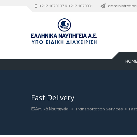
+212 1070107 & +212 1070031
administratio
HOM
Fast Delivery
Ελληνικά Ναυπηγεία
>
Transportation Services
>
Fast