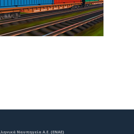
λληνικά Ναυπηγεία Α.Ε. (ΕΝΑΕ)