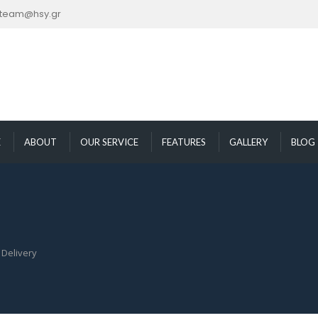
nteam@hsy.gr
E
ABOUT
OUR SERVICE
FEATURES
GALLERY
BLOG
 Delivery