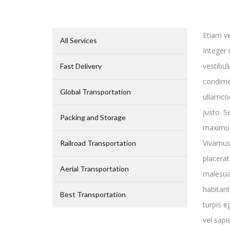
Etiam v
All Services
Integer 
vestibul
Fast Delivery
condime
Global Transportation
ullamco
justo. S
Packing and Storage
maximus.
Vivamus 
Railroad Transportation
placerat
Aerial Transportation
malesua
habitant
Best Transportation
turpis e
vel sapie