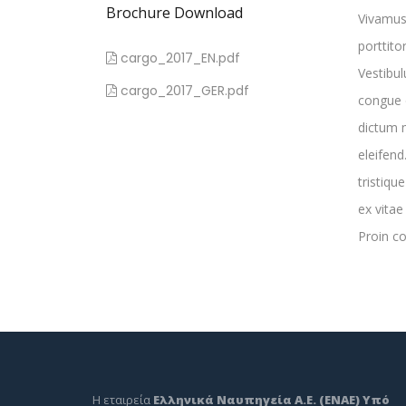
Brochure Download
Vivamus 
porttito
cargo_2017_EN.pdf
Vestibu
cargo_2017_GER.pdf
congue 
dictum m
eleifend
tristiqu
ex vitae
Proin c
Η εταιρεία
Ελληνικά Ναυπηγεία Α.Ε. (ΕΝΑΕ) Υπό