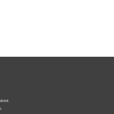
drerit
s.