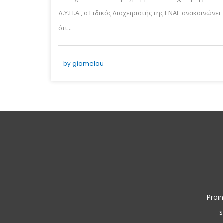
Δ.Υ.Π.Α., ο Ειδικός Διαχειριστής της ΕΝΑΕ ανακοινώνει
ότι...
by
giomelou
Proin
s