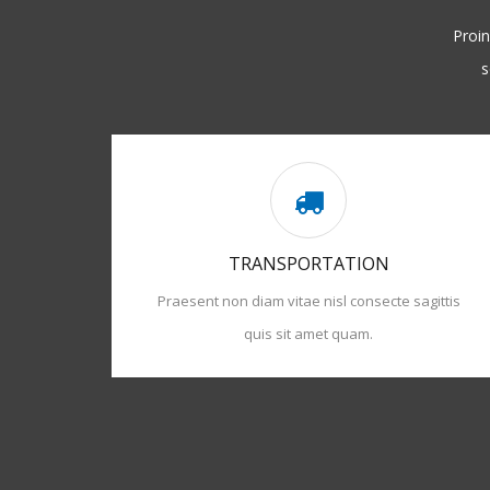
Proin
s
TRANSPORTATION
gittis
Praesent non diam vitae nisl consecte sagittis
quis sit amet quam.