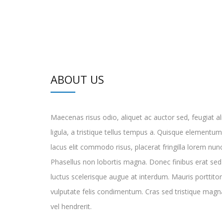
ABOUT US
Maecenas risus odio, aliquet ac auctor sed, feugiat al
ligula, a tristique tellus tempus a. Quisque elementu
lacus elit commodo risus, placerat fringilla lorem nunc v
Phasellus non lobortis magna. Donec finibus erat se
luctus scelerisque augue at interdum. Mauris porttito
vulputate felis condimentum. Cras sed tristique magna
vel hendrerit.