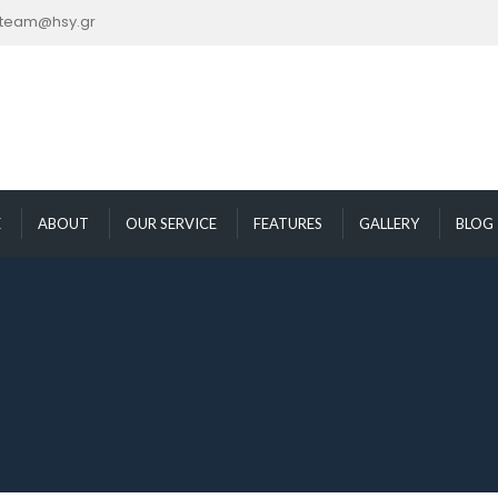
nteam@hsy.gr
E
ABOUT
OUR SERVICE
FEATURES
GALLERY
BLOG