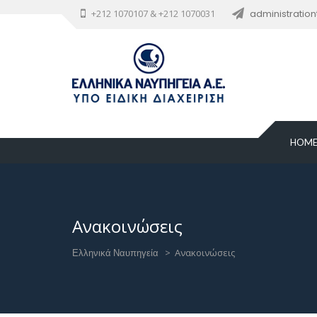
+212 1070107 & +212 1070031
administratio
HOM
Ανακοινώσεις
Ελληνικά Ναυπηγεία
>
Ανακοινώσεις