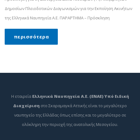
Δημοσίων Πλειοδοτικών Διαγωνισμών για την Εκποίηση Ακινήτων
της Ελληνικά Ναυπηγεία Α.Ε. ΠΑΡΑΡΤΗΜΑ – Πρόσκληση
περισσότερα
Η εταιρεία
Ελληνικά Ναυπηγεία Α.Ε. (ΕΝΑΕ) Υπό Ειδική
Διαχείριση
στο Σκαραμαγκά Αττικής είναι το μεγαλύτερο
ναυπηγείο της Ελλάδας όπως επίσης και το μεγαλύτερο σε
ολόκληρη την περιοχή της ανατολικής Μεσογείου.