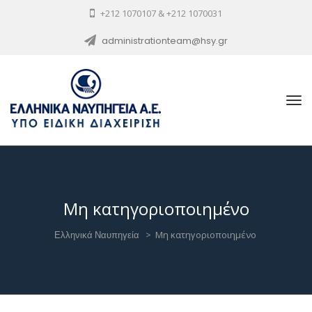
+212 1070107 & +212 1070031
administrationteam@hsy.gr
Μη κατηγοριοποιημένο
Ελληνικά Ναυπηγεία
>
Μη κατηγοριοποιημένο