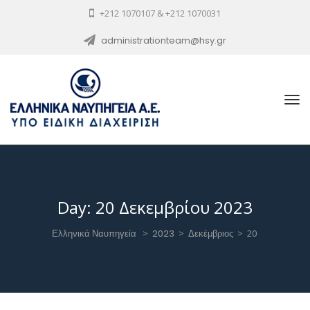
+212 1070107 & +212 1070031
administrationteam@hsy.gr
Day:
20 Δεκεμβρίου 2023
Ελληνικά Ναυπηγεία
>
2023
>
Δεκέμβριος
>
20