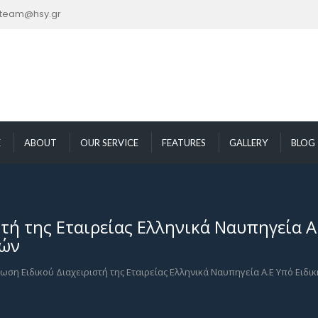
nteam@hsy.gr
E
ABOUT
OUR SERVICE
FEATURES
GALLERY
BLOG
ή της Εταιρείας Ελληνικά Ναυπηγεία Α.
τών
ωση Ειδικού Διαχειριστή της Εταιρείας Ελληνικά Ναυπηγεία Α.Ε Υπό Ειδι