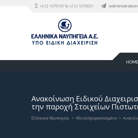
+212 1070107 & +212 1070031
administratio
HOM
Ανακοίνωση Ειδικού Διαχειριστ
την παροχή Στοιχείων Πιστω
Ελληνικά Ναυπηγεία
>
Μη κατηγοριοποιημένο
>
Ανακοίν